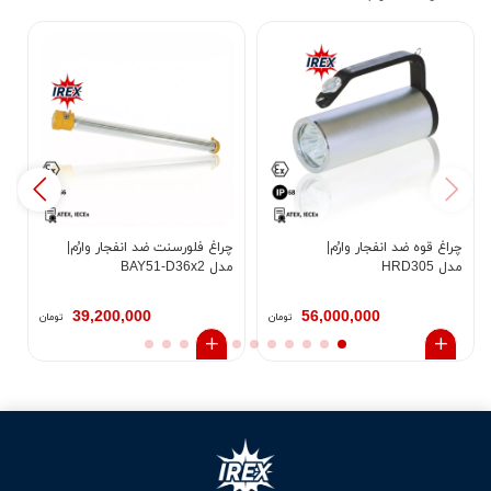
چراغ قوه ضد انفجار وارُم|
چراغ فلورسنت ضد انفجار وارُم|
مدل HRD305
مدل BAY51-D36x2
وا
مدل
39,200,000
56,000,000
تومان
تومان