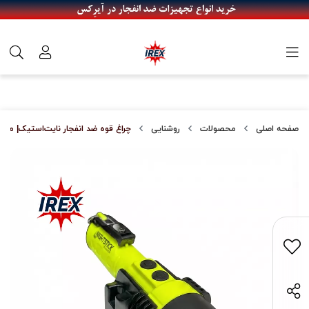
صفحه اصلی
محصولات
روشنایی
چراغ قوه ضد انفجار نایت‌استیک| مدل PR-5522GMX